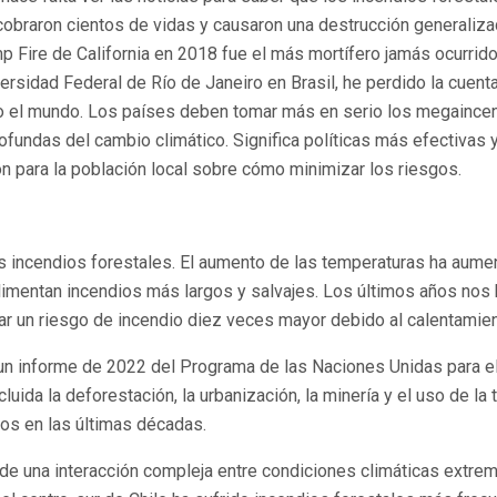
 cobraron cientos de vidas y causaron una destrucción generaliz
mp Fire de California en 2018 fue el más mortífero jamás ocurri
ersidad Federal de Río de Janeiro en Brasil, he perdido la cuen
o el mundo. Los países deben tomar más en serio los megaincen
ofundas del cambio climático. Significa políticas más efectivas
 para la población local sobre cómo minimizar los riesgos.
os incendios forestales. El aumento de las temperaturas ha aume
limentan incendios más largos y salvajes. Los últimos años nos
tar un riesgo de incendio diez veces mayor debido al calentamien
e un informe de 2022 del Programa de las Naciones Unidas para 
luida la deforestación, la urbanización, la minería y el uso de la 
os en las últimas décadas.
o de una interacción compleja entre condiciones climáticas ext