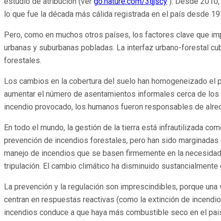
estudio de atribución (ver
go.nature.com/3tjjscy
). Desde 2010, 
lo que fue la década más cálida registrada en el país desde 19
Pero, como en muchos otros países, los factores clave que impu
urbanas y suburbanas pobladas. La interfaz urbano-forestal cubr
forestales.
Los cambios en la cobertura del suelo han homogeneizado el pai
aumentar el número de asentamientos informales cerca de los b
incendio provocado, los humanos fueron responsables de alred
En todo el mundo, la gestión de la tierra está infrautilizada c
prevención de incendios forestales, pero han sido marginadas 
manejo de incendios que se basen firmemente en la necesidad 
tripulación. El cambio climático ha disminuido sustancialment
La prevención y la regulación son imprescindibles, porque una
centran en respuestas reactivas (como la extinción de incendios)
incendios conduce a que haya más combustible seco en el paisa