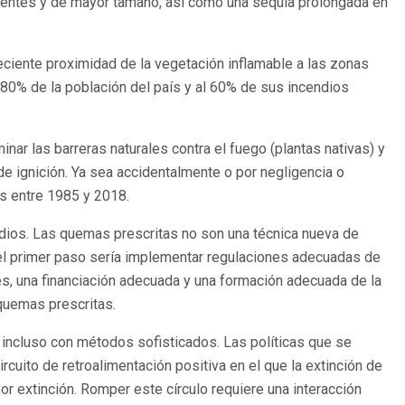
cuentes y de mayor tamaño, así como una sequía prolongada en
eciente proximidad de la vegetación inflamable a las zonas
l 80% de la población del país y al 60% de sus incendios
ar las barreras naturales contra el fuego (plantas nativas) y
e ignición. Ya sea accidentalmente o por negligencia o
s entre 1985 y 2018.
cendios. Las quemas prescritas no son una técnica nueva de
 el primer paso sería implementar regulaciones adecuadas de
, una financiación adecuada y una formación adecuada de la
 quemas prescritas.
 incluso con métodos sofisticados. Las políticas que se
rcuito de retroalimentación positiva en el que la extinción de
r extinción. Romper este círculo requiere una interacción