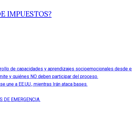
DE IMPUESTOS?
rollo de capacidades y aprendizajes socioemocionales desde el 
ite y quiénes NO deben participar del proceso.
se une a EE.UU., mientras Irán ataca bases.
S DE EMERGENCIA.