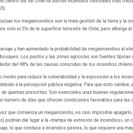
el centro-sur de Chile ha sufrido incendios forestales más fre
70.
lsan los megaincendios son la mala gestión de la tierra y la cr
e sólo el 5% de la superficie terrestre de Chile, pero alberga a
saje y han aumentado la probabilidad de megaincendios al elimin
osques. Los pastos y las zonas agrícolas son fuentes típicas d
edor del 98% de las causas conocidas de los incendios chileno
omo medio para reducir la vulnerabilidad y la exposición a los in
debido a la percepción pública negativa. Para que esto cambie,
de quemas prescritas. Son esenciales unas buenas regulaciones
e el número de días que ofrecen condiciones favorables para las
 vez que comienza un megaincendio, es casi imposible apagarlo,
 podrían dar lugar a la «trampa de extinción de incendios», un ci
je, lo que conduce a incendios peores, lo que requiere una mayo