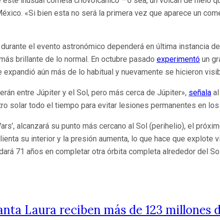
e este inusual cometa criovolcánico —o sea, un volcán de hielo 
xico. «Si bien esta no será la primera vez que aparece un cometa
durante el evento astronómico dependerá en última instancia de s
más brillante de lo normal. En octubre pasado
experimentó
un gr
e expandió aún más de lo habitual y nuevamente se hicieron vis
erán entre Júpiter y el Sol, pero más cerca de Júpiter»,
señala
al
tro solar todo el tiempo para evitar lesiones permanentes en los
ars’, alcanzará su punto más cercano al Sol (perihelio), el próxim
enta su interior y la presión aumenta, lo que hace que explote v
ardará 71 años en completar otra órbita completa alrededor del So
nta Laura reciben más de 123 millones d