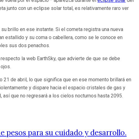
que vuela por el espacio— aparezca durante el
eclipse solar
del
 junto con un eclipse solar total, es relativamente raro ver
u brillo en ese instante. Si el cometa registra una nueva
an estallido y su coma o cabellera, como se le conoce en
ibles sus dos penachos.
 respecto la web EarthSky, que advierte de que se debe
 ojos.
o 21 de abril, lo que significa que en ese momento brillará en
iolentamente y dispare hacia el espacio cristales de gas y
l, así que no regresará a los cielos nocturnos hasta 2095.
e pesos para su cuidado y desarrollo.