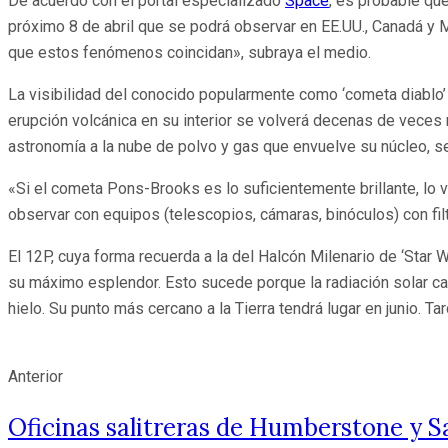
De acuerdo con el portal especializado
Space
, es probable qu
próximo 8 de abril que se podrá observar en EE.UU., Canadá y Mé
que estos fenómenos coincidan», subraya el medio.
La visibilidad del conocido popularmente como ‘cometa diablo’ 
erupción volcánica en su interior se volverá decenas de veces 
astronomía a la nube de polvo y gas que envuelve su núcleo, s
«Si el cometa Pons-Brooks es lo suficientemente brillante, lo v
observar con equipos (telescopios, cámaras, binóculos) con fil
El 12P, cuya forma recuerda a la del Halcón Milenario de ‘Star W
su máximo esplendor. Esto sucede porque la radiación solar cali
hielo. Su punto más cercano a la Tierra tendrá lugar en junio. T
Anterior
Oficinas salitreras de Humberstone y Sa