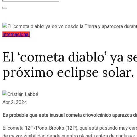
Internacional
El ‘cometa diablo’ ya s
próximo eclipse solar.
Abr 2, 2024
Es probable que este inusual cometa criovolcánico aparezca dur
El cometa 12P/Pons-Brooks (12P), que está pasando muy cerca de
de mayor visibilidad desde nuestro planeta antes de continuar s