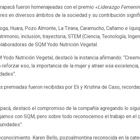
Tarapacá fueron homenajeadas con el premio
«Liderazgo Femenin
eres en diversos ámbitos de la sociedad y su contribución signif
ga, Huara, Pozo Almonte, La Tirana, Caramucho, Cañamo e Iquiqu
trimonio, inclusión, trayectoria, STEM (Ciencia, Tecnología, Inge
 colaboradoras de SQM Yodo Nutrición Vegetal.
Yodo Nutrición Vegetal, destacó la instancia afirmando: “Creemos
 reforzar eso, la importancia de la mujer y atraer esa excelenci
dades”.
as premiadas fueron recibidas por Eli y Krishna de Caso, record
apacá, destacó el compromiso de la compañía agregando lo sigui
bajamos con SQM, pero sobre todo reconocemos el trabajo en el q
munidades”.
onocimiento. Karen Bello, pozoalmontina reconocida en la categ