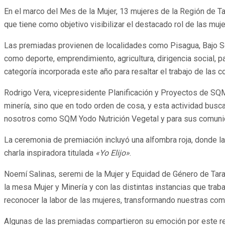
En el marco del Mes de la Mujer, 13 mujeres de la Región de 
que tiene como objetivo visibilizar el destacado rol de las muj
Las premiadas provienen de localidades como Pisagua, Bajo So
como deporte, emprendimiento, agricultura, dirigencia social, pa
categoría incorporada este año para resaltar el trabajo de las
Rodrigo Vera, vicepresidente Planificación y Proyectos de SQM 
minería, sino que en todo orden de cosa, y esta actividad busca
nosotros como SQM Yodo Nutrición Vegetal y para sus comuni
La ceremonia de premiación incluyó una alfombra roja, donde l
charla inspiradora titulada
«Yo Elijo»
.
Noemí Salinas, seremi de la Mujer y Equidad de Género de Tar
la mesa Mujer y Minería y con las distintas instancias que tra
reconocer la labor de las mujeres, transformando nuestras co
Algunas de las premiadas compartieron su emoción por este rec