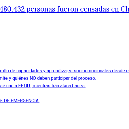
.480.432 personas fueron censadas en Ch
rollo de capacidades y aprendizajes socioemocionales desde el 
ite y quiénes NO deben participar del proceso.
se une a EE.UU., mientras Irán ataca bases.
S DE EMERGENCIA.