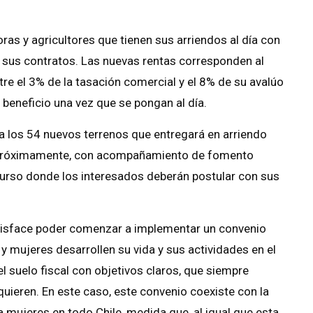
ras y agricultores que tienen sus arriendos al día con
n sus contratos. Las nuevas rentas corresponden al
re el 3% de la tasación comercial y el 8% de su avalúo
l beneficio una vez que se pongan al día.
a los 54 nuevos terrenos que entregará en arriendo
s próximamente, con acompañamiento de fomento
curso donde los interesados deberán postular con sus
atisface poder comenzar a implementar un convenio
y mujeres desarrollen su vida y sus actividades en el
suelo fiscal con objetivos claros, que siempre
quieren. En este caso, este convenio coexiste con la
 mujeres en todo Chile, medida que, al igual que esta,