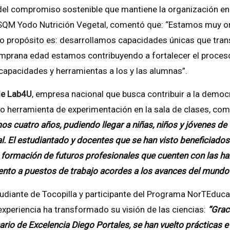
 del compromiso sostenible que mantiene la organización en
 SQM Yodo Nutrición Vegetal, comentó que: “Estamos muy or
 propósito es: desarrollamos capacidades únicas que trans
mprana edad estamos contribuyendo a fortalecer el proceso
apacidades y herramientas a los y las alumnas”.
de Lab4U
, empresa nacional que busca contribuir a la democr
o herramienta de experimentación en la sala de clases, com
os cuatro años, pudiendo llegar a niñas, niños y jóvenes d
l. El estudiantado y docentes que se han visto beneficiados
 formación de futuros profesionales que cuenten con las h
alento a puestos de trabajo acordes a los avances del mundo 
studiante de Tocopilla y participante del Programa NorTEduc
experiencia ha transformado su visión de las ciencias:
“Grac
ario de Excelencia Diego Portales, se han vuelto prácticas e