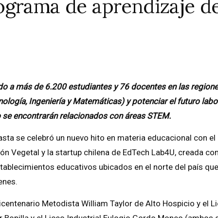
ograma de aprendizaje de
iado a más de 6.200 estudiantes y 76 docentes en las region
logía, Ingeniería y Matemáticas) y potenciar el futuro labor
o se encontrarán relacionados con áreas STEM.
asta
se celebró un nuevo hito en materia educacional con el 
 Vegetal y la startup chilena de EdTech Lab4U, creada con e
tablecimientos educativos ubicados en el norte del país que 
enes.
Bicentenario Metodista William Taylor de Alto Hospicio y el 
Bonilla y el Liceo Industrial Eulogio Gordo Moneo (ambos d